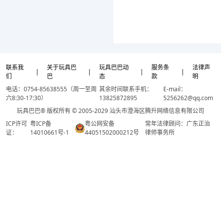
联系我
关于玩具巴
玩具巴巴动
服务条
法律声
|
|
|
|
们
巴
态
款
明
电话：0754-85638555（周一至周
其余时间联系手机：
E-mail：
六8:30-17:30）
13825872895
5256262@qq.com
玩具巴巴® 版权所有 © 2005-2029 汕头市澄海区腾升网络信息有限公司
ICP许可
粤ICP备
粤公网安备
常年法律顾问：广东正治
证：
14010661号-1
44051502000212号
律师事务所