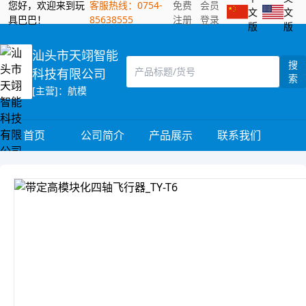
您好，欢迎来到玩
客服热线：0754-
免费
会员
文
文
具巴巴！
85638555
注册
登录
版
版
汕头市天翊智能
搜
科技有限公司
索
[主营]：航模
首页
公司简介
产品展示
联系我们