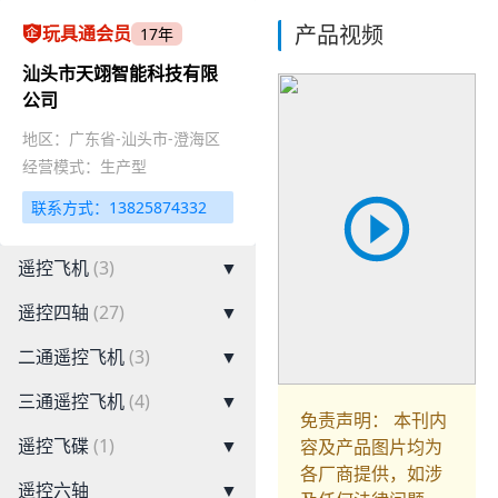
产品视频
玩具通会员
17年
汕头市天翊智能科技有限
公司
地区：广东省-汕头市-澄海区
经营模式：生产型
联系方式：13825874332
遥控飞机
(3)
▼
遥控四轴
(27)
▼
二通遥控飞机
(3)
▼
三通遥控飞机
(4)
▼
免责声明： 本刊内
遥控飞碟
(1)
▼
容及产品图片均为
各厂商提供，如涉
遥控六轴
▼