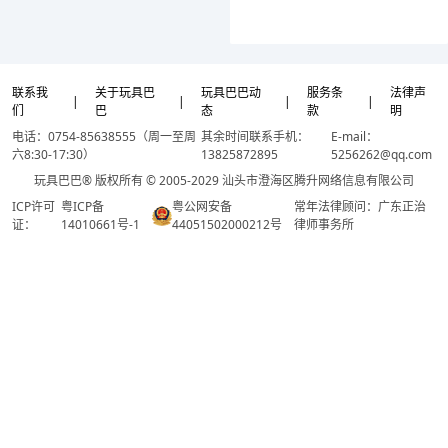
联系我
关于玩具巴
玩具巴巴动
服务条
法律声
|
|
|
|
们
巴
态
款
明
电话：0754-85638555（周一至周
其余时间联系手机：
E-mail：
六8:30-17:30）
13825872895
5256262@qq.com
玩具巴巴® 版权所有 © 2005-2029 汕头市澄海区腾升网络信息有限公司
ICP许可
粤ICP备
粤公网安备
常年法律顾问：广东正治
证：
14010661号-1
44051502000212号
律师事务所