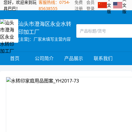
您好，欢迎来到玩
客服热线：0754-
免费
会员
文
文
具巴巴！
85638555
注册
登录
版
版
汕头市澄海区永业水转
印加工厂
[主营]：厂家未填写主营内容
首页
公司简介
产品展示
联系我们