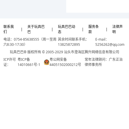
联系我
关于玩具巴
玩具巴巴动
服务条
法律声
|
|
|
|
们
巴
态
款
明
电话：0754-85638555（周一至周
其余时间联系手机：
E-mail：
六8:30-17:30）
13825872895
5256262@qq.com
玩具巴巴® 版权所有 © 2005-2029 汕头市澄海区腾升网络信息有限公司
ICP许可
粤ICP备
粤公网安备
常年法律顾问：广东正治
证：
14010661号-1
44051502000212号
律师事务所