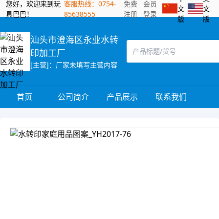
您好，欢迎来到玩
客服热线：0754-
免费
会员
文
文
具巴巴！
85638555
注册
登录
版
版
汕头市澄海区永业水转
印加工厂
[主营]：厂家未填写主营内容
首页
公司简介
产品展示
联系我们