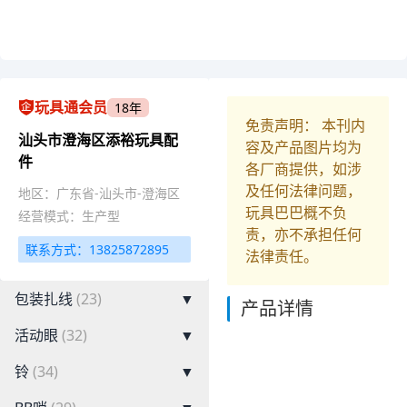
玩具通会员
18年
免责声明： 本刊内
汕头市澄海区添裕玩具配
容及产品图片均为
件
各厂商提供，如涉
及任何法律问题，
地区：广东省-汕头市-澄海区
玩具巴巴概不负
经营模式：生产型
责，亦不承担任何
联系方式：13825872895
法律责任。
包装扎线
(23)
▼
产品详情
活动眼
(32)
▼
铃
(34)
▼