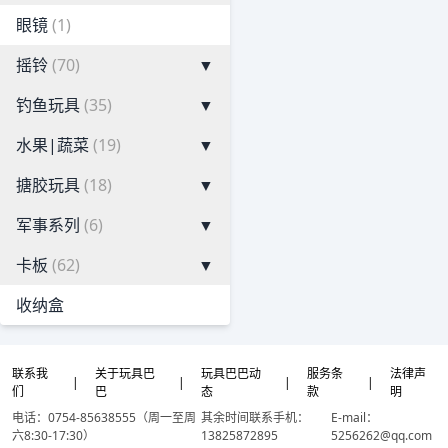
眼镜
(1)
摇铃
(70)
▼
钓鱼玩具
(35)
▼
水果|蔬菜
(19)
▼
搪胶玩具
(18)
▼
军事系列
(6)
▼
卡板
(62)
▼
收纳盒
联系我
关于玩具巴
玩具巴巴动
服务条
法律声
|
|
|
|
们
巴
态
款
明
电话：0754-85638555（周一至周
其余时间联系手机：
E-mail：
六8:30-17:30）
13825872895
5256262@qq.com