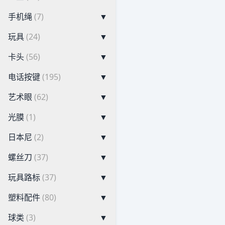
手机绳
(7)
▼
玩具
(24)
▼
卡头
(56)
▼
电话按键
(195)
▼
艺术眼
(62)
▼
光膜
(1)
▼
日本尼
(2)
▼
螺丝刀
(37)
▼
玩具路标
(37)
▼
塑料配件
(80)
▼
球类
(3)
▼