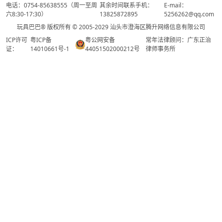
电话：0754-85638555（周一至周
其余时间联系手机：
E-mail：
六8:30-17:30）
13825872895
5256262@qq.com
玩具巴巴® 版权所有 © 2005-2029 汕头市澄海区腾升网络信息有限公司
ICP许可
粤ICP备
粤公网安备
常年法律顾问：广东正治
证：
14010661号-1
44051502000212号
律师事务所