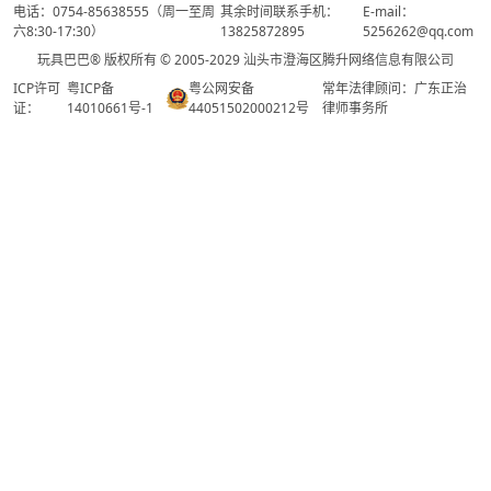
电话：0754-85638555（周一至周
其余时间联系手机：
E-mail：
六8:30-17:30）
13825872895
5256262@qq.com
玩具巴巴® 版权所有 © 2005-2029 汕头市澄海区腾升网络信息有限公司
ICP许可
粤ICP备
粤公网安备
常年法律顾问：广东正治
证：
14010661号-1
44051502000212号
律师事务所