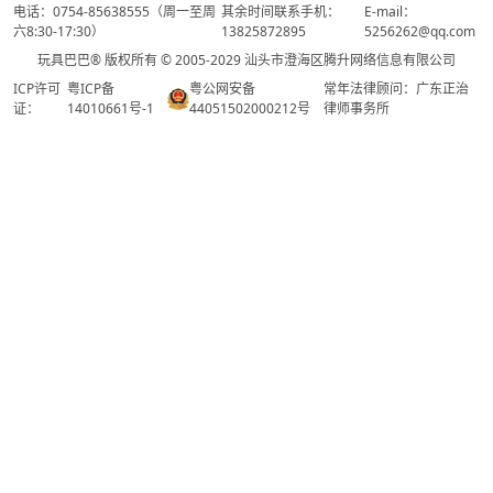
电话：0754-85638555（周一至周
其余时间联系手机：
E-mail：
六8:30-17:30）
13825872895
5256262@qq.com
玩具巴巴® 版权所有 © 2005-2029 汕头市澄海区腾升网络信息有限公司
ICP许可
粤ICP备
粤公网安备
常年法律顾问：广东正治
证：
14010661号-1
44051502000212号
律师事务所