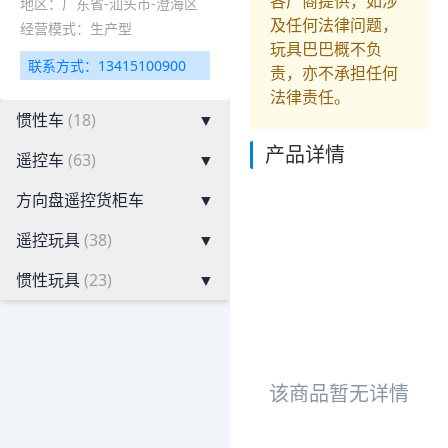
各厂商提供，如涉
地区：广东省-汕头市-澄海区
及任何法律问题，
经营模式：生产型
玩具巴巴概不负
联系方式：13415100900
责，亦不承担任何
法律责任。
惯性车
(18)
▼
产品详情
遥控车
(63)
▼
方向盘遥控货柜车
▼
遥控玩具
(38)
▼
惯性玩具
(23)
▼
该商品暂无详情