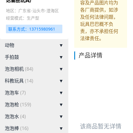
达喜胜玩具厂
容及产品图片均为
各厂商提供，如涉
地区：广东省-汕头市-澄海区
及任何法律问题，
经营模式：生产型
玩具巴巴概不负
联系方式：13715980961
责，亦不承担任何
法律责任。
动物
▼
产品详情
手拍鼓
▼
泡泡相机
(84)
▼
科教玩具
(14)
▼
泡泡车
(7)
▼
泡泡枪
(159)
▼
泡泡水
(4)
▼
该商品暂无详情
泡泡棒
(16)
▼