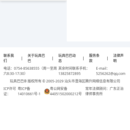
联系我
关于玩具巴
玩具巴巴动
服务条
法律声
|
|
|
|
们
巴
态
款
明
电话：0754-85638555（周一至周
其余时间联系手机：
E-mail：
六8:30-17:30）
13825872895
5256262@qq.com
玩具巴巴® 版权所有 © 2005-2029 汕头市澄海区腾升网络信息有限公司
ICP许可
粤ICP备
粤公网安备
常年法律顾问：广东正治
证：
14010661号-1
44051502000212号
律师事务所