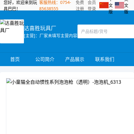
您好，欢迎来到玩
客服热线：0754-
免费
会员
文
文
具巴巴！
85638555
注册
登录
版
版
达喜胜玩具厂
[主营]：厂家未填写主营内容
首页
公司简介
产品展示
联系我们