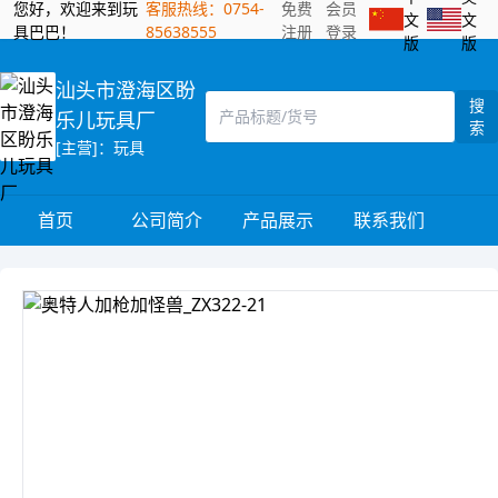
您好，欢迎来到玩
客服热线：0754-
免费
会员
文
文
具巴巴！
85638555
注册
登录
版
版
汕头市澄海区盼
搜
乐儿玩具厂
索
[主营]：玩具
首页
公司简介
产品展示
联系我们