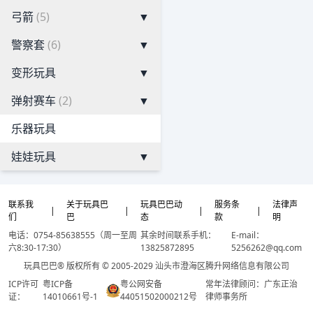
弓箭
(5)
▼
警察套
(6)
▼
变形玩具
▼
弹射赛车
(2)
▼
乐器玩具
娃娃玩具
▼
联系我
关于玩具巴
玩具巴巴动
服务条
法律声
|
|
|
|
们
巴
态
款
明
电话：0754-85638555（周一至周
其余时间联系手机：
E-mail：
六8:30-17:30）
13825872895
5256262@qq.com
玩具巴巴® 版权所有 © 2005-2029 汕头市澄海区腾升网络信息有限公司
ICP许可
粤ICP备
粤公网安备
常年法律顾问：广东正治
证：
14010661号-1
44051502000212号
律师事务所