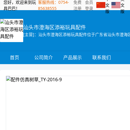
您好，欢迎来到玩
客服热线：0754-
免费
会员
文
文
具巴巴！
85638555
注册
登录
版
版
汕头市澄海区添裕玩具配件
首页
公司简介
产品展示
联系我们