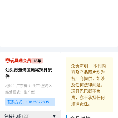
玩具通会员
18年
免责声明： 本刊内
汕头市澄海区添裕玩具配
容及产品图片均为
件
各厂商提供，如涉
及任何法律问题，
地区：广东省-汕头市-澄海区
玩具巴巴概不负
经营模式：生产型
责，亦不承担任何
联系方式：13825872895
法律责任。
包装扎线
(23)
▼