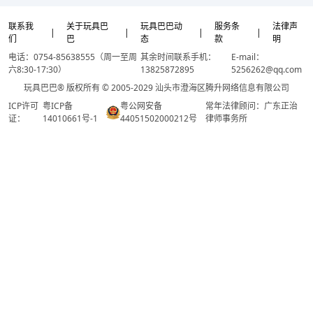
联系我
关于玩具巴
玩具巴巴动
服务条
法律声
|
|
|
|
们
巴
态
款
明
电话：0754-85638555（周一至周
其余时间联系手机：
E-mail：
六8:30-17:30）
13825872895
5256262@qq.com
玩具巴巴® 版权所有 © 2005-2029 汕头市澄海区腾升网络信息有限公司
ICP许可
粤ICP备
粤公网安备
常年法律顾问：广东正治
证：
14010661号-1
44051502000212号
律师事务所