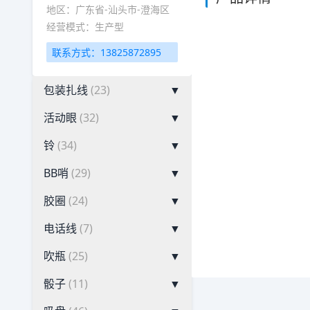
地区：广东省-汕头市-澄海区
经营模式：生产型
联系方式：13825872895
包装扎线
(23)
▼
活动眼
(32)
▼
铃
(34)
▼
BB哨
(29)
▼
胶圈
(24)
▼
电话线
(7)
▼
吹瓶
(25)
▼
骰子
(11)
▼