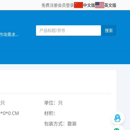
免费注册
会员登录
中文版
英文版
搜索
[主营]：汕头市澄海区添裕玩具配件位于广东省汕头市澄海区——中国塑料玩具生产基地之一。公司自创立以来，始终坚持以市场需求为主导，以产品质量为企业生命，研发创新以科技含量较高的产品为目标，以设计独特，功能齐全的产品特色，参与市场竞争。同时，公司还拥有一批熟悉玩具产品贸易业务、精通外贸英语的高素质业务人员，配备有电脑网络等现代化办公设施，为贸易全过程提供了优质高效的服务，受到了各地贸易伙伴的高度评价。公司一贯奉行“质量第一，诚信立业”的经营理念，确保产品符合相关的质量标准和客户要求。深受广大客户的信赖和欢迎。公司业务正蒸蒸日上。 公司本着“勇于开拓，不断创新，诚信务实，客户至上，质量第一，追求卓著”的企业理念，严格控制产品质量，不断改进创新，确保产品符合相关质量标准和客户要求，凭借自身优势及准确的市场定位，使产品更具吸引力和趣味性，倍受客户好评。以诚为本、平等合作的经营宗旨，深受各商家，消费者的信任及赞誉。“创造、技术、品质”是本公司面向21世纪的口号。 展望未来，我们正以饱满的热情，昂扬的姿态，积极致力玩具新产品的开发，全面提高企业管理层次，把公司建设成为规模化的现代化科技企业。 汕头市澄海区添裕玩具配件欢迎海内外客商到我网站浏览、查询、订购;欢迎到公司展厅直接选购!“让客户得到最满意的产品”， 竭诚希望与各海内外客户建立长期友好的合作。互惠互利，携手共创辉煌明天!
1只
单位：只
0*0 CM
材积：
包装方式：散装