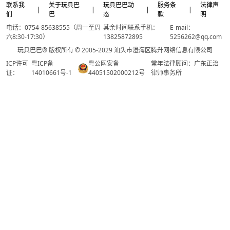
联系我
关于玩具巴
玩具巴巴动
服务条
法律声
|
|
|
|
们
巴
态
款
明
电话：0754-85638555（周一至周
其余时间联系手机：
E-mail：
六8:30-17:30）
13825872895
5256262@qq.com
玩具巴巴® 版权所有 © 2005-2029 汕头市澄海区腾升网络信息有限公司
ICP许可
粤ICP备
粤公网安备
常年法律顾问：广东正治
证：
14010661号-1
44051502000212号
律师事务所