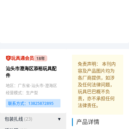
玩具通会员
18年
免责声明： 本刊内
汕头市澄海区添裕玩具配
容及产品图片均为
件
各厂商提供，如涉
及任何法律问题，
地区：广东省-汕头市-澄海区
玩具巴巴概不负
经营模式：生产型
责，亦不承担任何
联系方式：13825872895
法律责任。
包装扎线
(23)
▼
产品详情