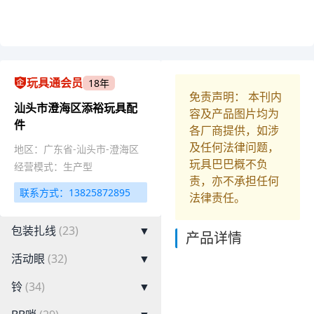
玩具通会员
18年
免责声明： 本刊内
汕头市澄海区添裕玩具配
容及产品图片均为
件
各厂商提供，如涉
及任何法律问题，
地区：广东省-汕头市-澄海区
玩具巴巴概不负
经营模式：生产型
责，亦不承担任何
联系方式：13825872895
法律责任。
包装扎线
(23)
▼
产品详情
活动眼
(32)
▼
铃
(34)
▼