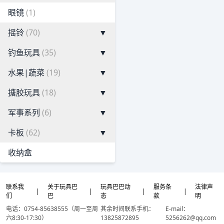
眼镜
(1)
摇铃
(70)
▼
钓鱼玩具
(35)
▼
水果|蔬菜
(19)
▼
搪胶玩具
(18)
▼
军事系列
(6)
▼
卡板
(62)
▼
收纳盒
联系我
关于玩具巴
玩具巴巴动
服务条
法律声
|
|
|
|
们
巴
态
款
明
电话：0754-85638555（周一至周
其余时间联系手机：
E-mail：
六8:30-17:30）
13825872895
5256262@qq.com