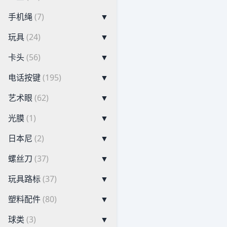
手机绳
(7)
▼
玩具
(24)
▼
卡头
(56)
▼
电话按键
(195)
▼
艺术眼
(62)
▼
光膜
(1)
▼
日本尼
(2)
▼
螺丝刀
(37)
▼
玩具路标
(37)
▼
塑料配件
(80)
▼
球类
(3)
▼