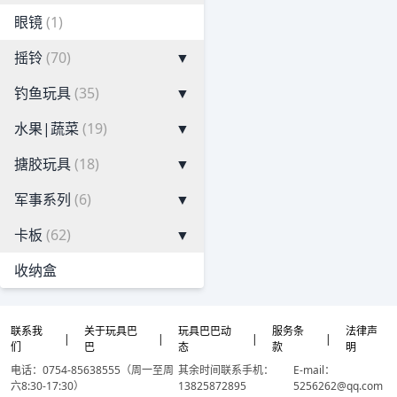
眼镜
(1)
摇铃
(70)
▼
钓鱼玩具
(35)
▼
水果|蔬菜
(19)
▼
搪胶玩具
(18)
▼
军事系列
(6)
▼
卡板
(62)
▼
收纳盒
联系我
关于玩具巴
玩具巴巴动
服务条
法律声
|
|
|
|
们
巴
态
款
明
电话：0754-85638555（周一至周
其余时间联系手机：
E-mail：
六8:30-17:30）
13825872895
5256262@qq.com