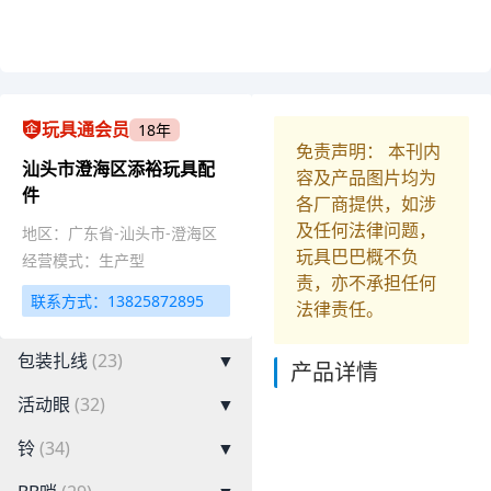
玩具通会员
18年
免责声明： 本刊内
汕头市澄海区添裕玩具配
容及产品图片均为
件
各厂商提供，如涉
及任何法律问题，
地区：广东省-汕头市-澄海区
玩具巴巴概不负
经营模式：生产型
责，亦不承担任何
联系方式：13825872895
法律责任。
包装扎线
(23)
▼
产品详情
活动眼
(32)
▼
铃
(34)
▼