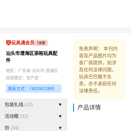
玩具通会员
18年
免责声明： 本刊内
汕头市澄海区添裕玩具配
容及产品图片均为
件
各厂商提供，如涉
及任何法律问题，
地区：广东省-汕头市-澄海区
玩具巴巴概不负
经营模式：生产型
责，亦不承担任何
联系方式：13825872895
法律责任。
包装扎线
(23)
▼
产品详情
活动眼
(32)
▼
铃
(34)
▼