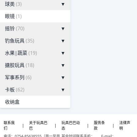
球类
(3)
▼
眼镜
(1)
摇铃
(70)
▼
钓鱼玩具
(35)
▼
水果|蔬菜
(19)
▼
搪胶玩具
(18)
▼
军事系列
(6)
▼
卡板
(62)
▼
收纳盒
联系我
关于玩具巴
玩具巴巴动
服务条
法律声
|
|
|
|
们
巴
态
款
明
电话：0754-85638555（周一至周
其余时间联系手机：
E-mail：