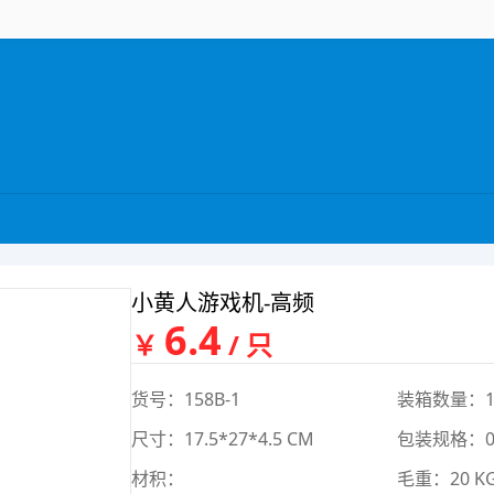
小黄人游戏机-高频
6.4
￥
/ 只
货号：158B-1
装箱数量：1
尺寸：17.5*27*4.5 CM
包装规格：0
材积：
毛重：20 K