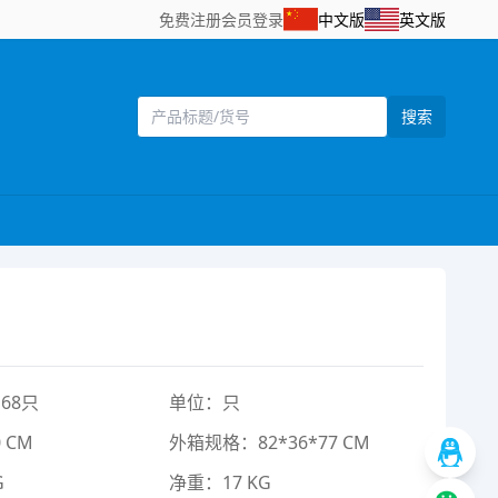
免费注册
会员登录
中文版
英文版
搜索
68只
单位：只
 CM
外箱规格：82*36*77 CM
G
净重：17 KG