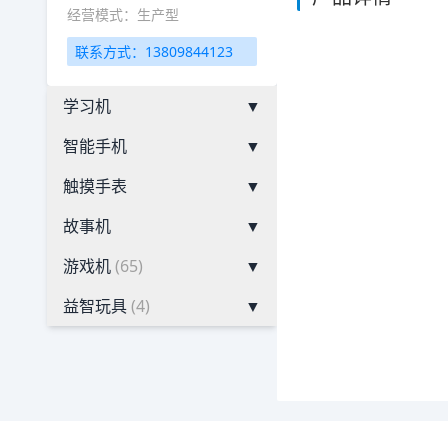
经营模式：生产型
联系方式：13809844123
学习机
▼
智能手机
▼
触摸手表
▼
故事机
▼
游戏机
(65)
▼
益智玩具
(4)
▼