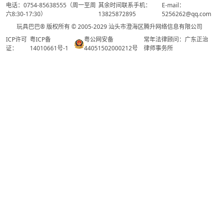
电话：0754-85638555（周一至周
其余时间联系手机：
E-mail：
六8:30-17:30）
13825872895
5256262@qq.com
玩具巴巴® 版权所有 © 2005-2029 汕头市澄海区腾升网络信息有限公司
ICP许可
粤ICP备
粤公网安备
常年法律顾问：广东正治
证：
14010661号-1
44051502000212号
律师事务所