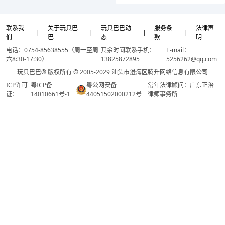
联系我
关于玩具巴
玩具巴巴动
服务条
法律声
|
|
|
|
们
巴
态
款
明
电话：0754-85638555（周一至周
其余时间联系手机：
E-mail：
六8:30-17:30）
13825872895
5256262@qq.com
玩具巴巴® 版权所有 © 2005-2029 汕头市澄海区腾升网络信息有限公司
ICP许可
粤ICP备
粤公网安备
常年法律顾问：广东正治
证：
14010661号-1
44051502000212号
律师事务所