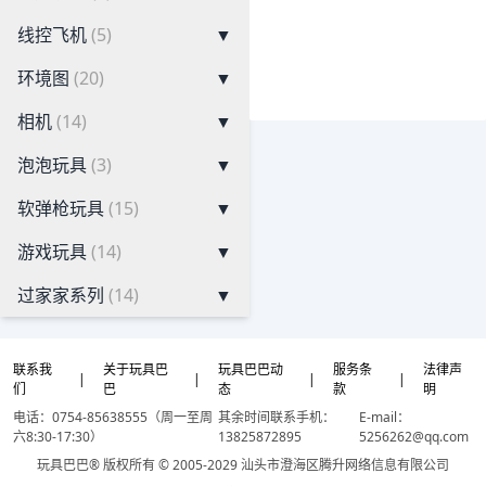
线控飞机
(5)
▼
环境图
(20)
▼
相机
(14)
▼
泡泡玩具
(3)
▼
软弹枪玩具
(15)
▼
游戏玩具
(14)
▼
过家家系列
(14)
▼
联系我
关于玩具巴
玩具巴巴动
服务条
法律声
|
|
|
|
们
巴
态
款
明
电话：0754-85638555（周一至周
其余时间联系手机：
E-mail：
六8:30-17:30）
13825872895
5256262@qq.com
玩具巴巴® 版权所有 © 2005-2029 汕头市澄海区腾升网络信息有限公司