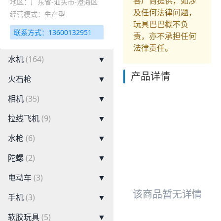
各厂商提供，如涉
地区：广东省-汕头市-澄海区
及任何法律问题，
经营模式：生产型
玩具巴巴概不负
联系方式：13600132951
责，亦不承担任何
法律责任。
水机
(164)
▼
产品详情
火石枪
▼
相机
(35)
▼
拉线飞机
(9)
▼
水枪
(6)
▼
陀螺
(2)
▼
电动车
(3)
▼
该商品暂无详情
手机
(3)
▼
软胶玩具
(5)
▼