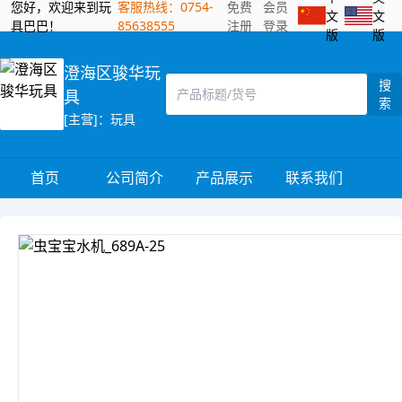
您好，欢迎来到玩
客服热线：0754-
免费
会员
文
文
具巴巴！
85638555
注册
登录
版
版
澄海区骏华玩
搜
具
索
[主营]：玩具
首页
公司简介
产品展示
联系我们