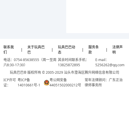
联系我
关于玩具巴
玩具巴巴动
服务条
法律声
|
|
|
|
们
巴
态
款
明
电话：0754-85638555（周一至周
其余时间联系手机：
E-mail：
六8:30-17:30）
13825872895
5256262@qq.com
玩具巴巴® 版权所有 © 2005-2029 汕头市澄海区腾升网络信息有限公司
ICP许可
粤ICP备
粤公网安备
常年法律顾问：广东正治
证：
14010661号-1
44051502000212号
律师事务所