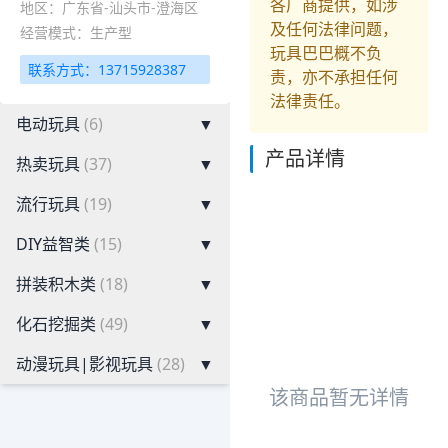
各厂商提供，如涉
地区：广东省-汕头市-澄海区
及任何法律问题，
经营模式：生产型
玩具巴巴概不负
联系方式：13715928387
责，亦不承担任何
法律责任。
电动玩具
(6)
▼
产品详情
热卖玩具
(37)
▼
流行玩具
(19)
▼
DIY益智类
(15)
▼
拼装积木类
(18)
▼
化石挖掘类
(49)
▼
动漫玩具|影视玩具
(28)
▼
该商品暂无详情