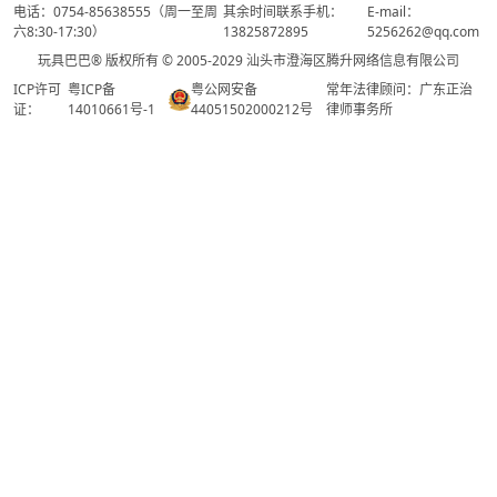
电话：0754-85638555（周一至周
其余时间联系手机：
E-mail：
六8:30-17:30）
13825872895
5256262@qq.com
玩具巴巴® 版权所有 © 2005-2029 汕头市澄海区腾升网络信息有限公司
ICP许可
粤ICP备
粤公网安备
常年法律顾问：广东正治
证：
14010661号-1
44051502000212号
律师事务所