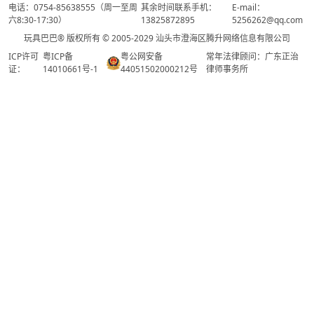
电话：0754-85638555（周一至周
其余时间联系手机：
E-mail：
六8:30-17:30）
13825872895
5256262@qq.com
玩具巴巴® 版权所有 © 2005-2029 汕头市澄海区腾升网络信息有限公司
ICP许可
粤ICP备
粤公网安备
常年法律顾问：广东正治
证：
14010661号-1
44051502000212号
律师事务所