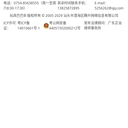
电话：0754-85638555（周一至周
其余时间联系手机：
E-mail：
六8:30-17:30）
13825872895
5256262@qq.com
玩具巴巴® 版权所有 © 2005-2029 汕头市澄海区腾升网络信息有限公司
ICP许可
粤ICP备
粤公网安备
常年法律顾问：广东正治
证：
14010661号-1
44051502000212号
律师事务所