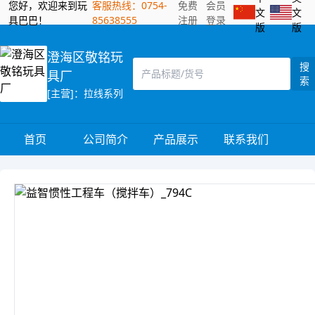
您好，欢迎来到玩
客服热线：0754-
免费
会员
文
文
具巴巴！
85638555
注册
登录
版
版
澄海区敬铭玩
搜
具厂
索
[主营]：拉线系列
首页
公司简介
产品展示
联系我们