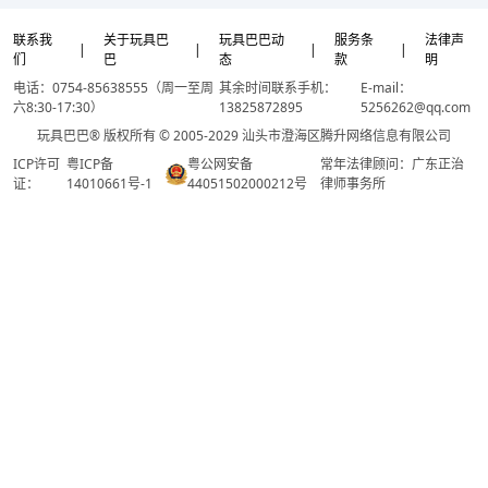
联系我
关于玩具巴
玩具巴巴动
服务条
法律声
|
|
|
|
们
巴
态
款
明
电话：0754-85638555（周一至周
其余时间联系手机：
E-mail：
六8:30-17:30）
13825872895
5256262@qq.com
玩具巴巴® 版权所有 © 2005-2029 汕头市澄海区腾升网络信息有限公司
ICP许可
粤ICP备
粤公网安备
常年法律顾问：广东正治
证：
14010661号-1
44051502000212号
律师事务所