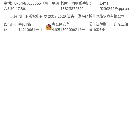
电话：0754-85638555（周一至周
其余时间联系手机：
E-mail：
六8:30-17:30）
13825872895
5256262@qq.com
玩具巴巴® 版权所有 © 2005-2029 汕头市澄海区腾升网络信息有限公司
ICP许可
粤ICP备
粤公网安备
常年法律顾问：广东正治
证：
14010661号-1
44051502000212号
律师事务所