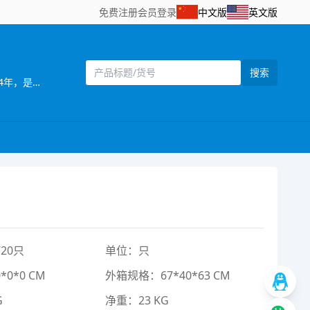
免费注册
会员登录
中文版
英文版
搜索
[主营]：南力玩具厂，位于全球玩具生产基地之一的澄海，这里地理位置优越，海，陆，空交通便利。 南力玩具厂成立于2004年，是工，贸一体的生产厂家，产品远销欧美、中东地区、并在国内占有一定的市场。 本厂自创办以来便注重管理；注重产品质量；注重产品风格；注重满足用户需求。本厂以开发设计新产品为主，其产品造型独特、新颖、逼真。工厂一直以精美设计、高品质产品为宗旨，重合同、守信用，热忱欢迎海内外广大客户前来洽谈，我们可以根据客户需求定做产品，为客户设符合市场的产品，来样定做等，无论定单大小，我们将以我们优质的服务，优惠的价格，短的时间为您服务。 欢迎海内外客商到我网站浏览、查询、订购；也欢迎到我的样品房直接选购！我们将以好的服务，优的质量，实的价格与你真诚合作
20只
单位：只
0*0 CM
外箱规格：67*40*63 CM
G
净重：23 KG