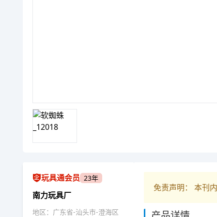
玩具通会员
23年
免责声明： 本刊
南力玩具厂
地区：广东省-汕头市-澄海区
产品详情