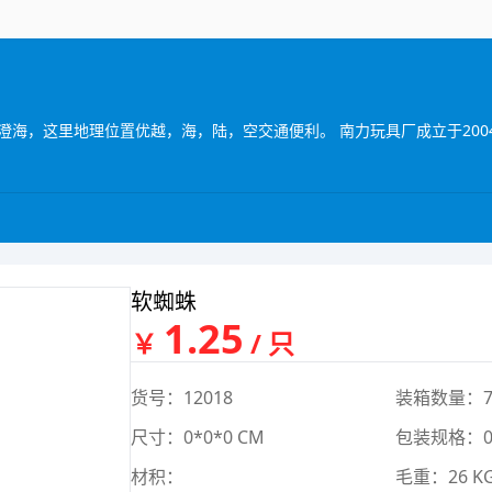
软蜘蛛
1.25
￥
/ 只
货号：12018
装箱数量：7
尺寸：0*0*0 CM
包装规格：0*
材积：
毛重：26 K