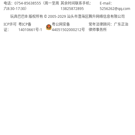
电话：0754-85638555（周一至周
其余时间联系手机：
E-mail：
六8:30-17:30）
13825872895
5256262@qq.com
玩具巴巴® 版权所有 © 2005-2029 汕头市澄海区腾升网络信息有限公司
ICP许可
粤ICP备
粤公网安备
常年法律顾问：广东正治
证：
14010661号-1
44051502000212号
律师事务所