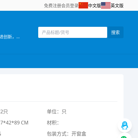
免费注册
会员登录
中文版
英文版
搜索
[主营]：；汕头市澄海区育彬玩具厂自创建以来，一贯奉行“质量为本，信誉第一”的经营 ；宗旨，严格控制产品质量，不断改进创新，确保产品符合相关质量标准和客户要求，凭借自身优势及准确的市场定位，使产品更具吸引力和趣味性，倍受客户好评. ； ； ； ；汕头市澄海区育彬玩具厂专业生产回力车,回力工程车,回力机场套装,回力消防车,惯性车等.欢迎海内外客商前来参观，洽谈业务，携手共创灿烂辉煌明天. ；
2只
单位：只
*42*89 CM
材积：
G
包装方式：开窗盒