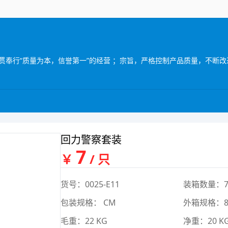
回力警察套装
7
￥
/ 只
货号：0025-E11
装箱数量：7
包装规格： CM
外箱规格：87
毛重：22 KG
净重：20 K