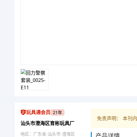
玩具通会员
21年
免责声明： 本刊
汕头市澄海区育彬玩具厂
地区：广东省-汕头市-澄海区
产品详情