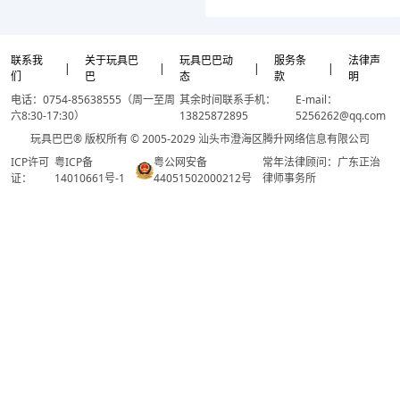
联系我
关于玩具巴
玩具巴巴动
服务条
法律声
|
|
|
|
们
巴
态
款
明
电话：0754-85638555（周一至周
其余时间联系手机：
E-mail：
六8:30-17:30）
13825872895
5256262@qq.com
玩具巴巴® 版权所有 © 2005-2029 汕头市澄海区腾升网络信息有限公司
ICP许可
粤ICP备
粤公网安备
常年法律顾问：广东正治
证：
14010661号-1
44051502000212号
律师事务所