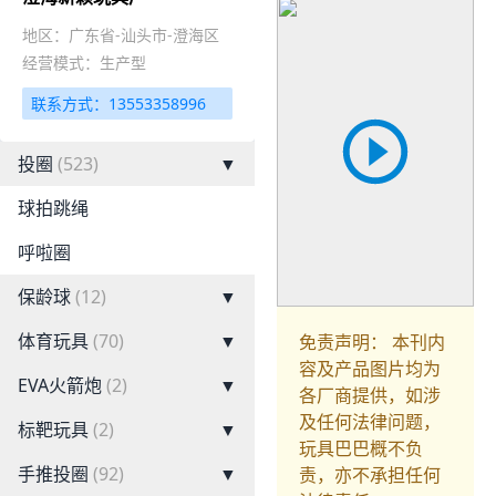
地区：广东省-汕头市-澄海区
经营模式：生产型
联系方式：13553358996
投圈
(523)
▼
球拍跳绳
呼啦圈
保龄球
(12)
▼
体育玩具
(70)
▼
免责声明： 本刊内
容及产品图片均为
EVA火箭炮
(2)
▼
各厂商提供，如涉
及任何法律问题，
标靶玩具
(2)
▼
玩具巴巴概不负
手推投圈
(92)
▼
责，亦不承担任何