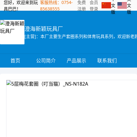
您好，欢迎来到玩
客服热线：0754-
免费
会员
文
文
具巴巴！
85638555
注册
登录
版
版
澄海新颖玩具厂
[主营]：本厂主要生产套圈系列和体育玩具系列，欢迎新老
首页
公司简介
产品展示
联系我们