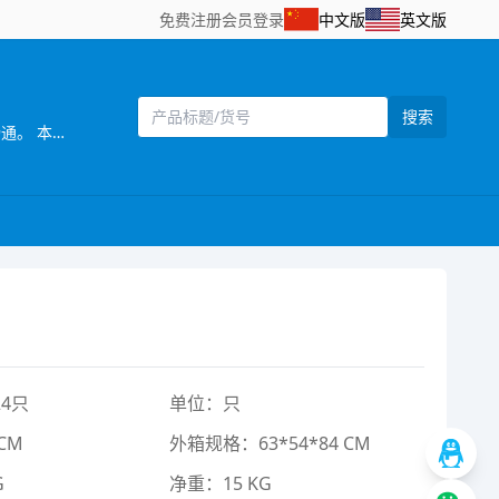
免费注册
会员登录
中文版
英文版
搜索
[主营]： 乐琪玩具厂座落在中国玩具主要生产基地，享有“中国玩具礼品城”美誉，广东省汕头市澄海区，交通运输便利,物流畅通。 本厂生产玩具多年，是一家设计开发，生产制造，销售服务于一体的玩具厂家，专业生产惯性、遥控拖头车，货柜车，工程车系列玩具，产品以设计独特、新奇、美观、实用、品质优良、价格合理，而赢得海内外客户的青睐。产品外观环保，已通过EN71、ASTM、HR4040、7P、60825、62115认证，产品远销欧美、南美、中东、东南亚等几十个国家和地区。 本厂一贯以“质量为主、开拓创新”为经营宗旨，热诚欢迎国内外客户光临，携手共谋发展！
4只
单位：只
CM
外箱规格：63*54*84 CM
G
净重：15 KG