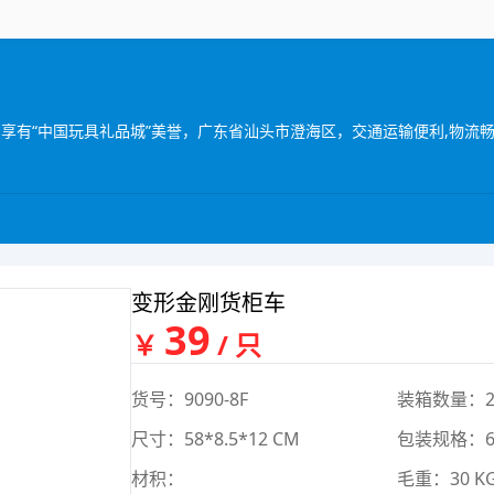
变形金刚货柜车
39
￥
/ 只
货号：9090-8F
装箱数量：2
尺寸：58*8.5*12 CM
包装规格：60
材积：
毛重：30 K