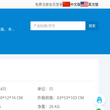
免费注册
会员登录
中文版
英文版
搜索
[主营]： 乐琪玩具厂座落在中国玩具主要生产基地，享有“中国玩具礼品城”美誉，广东省汕头市澄海区，交通运输便利,物流畅通。 本厂生产玩具多年，是一家设计开发，生产制造，销售服务于一体的玩具厂家，专业生产惯性、遥控拖头车，货柜车，工程车系列玩具，产品以设计独特、新奇、美观、实用、品质优良、价格合理，而赢得海内外客户的青睐。产品外观环保，已通过EN71、ASTM、HR4040、7P、60825、62115认证，产品远销欧美、南美、中东、东南亚等几十个国家和地区。 本厂一贯以“质量为主、开拓创新”为经营宗旨，热诚欢迎国内外客户光临，携手共谋发展！
4只
单位：只
*12*16 CM
外箱规格：63*53*103 CM
G
净重：26 KG