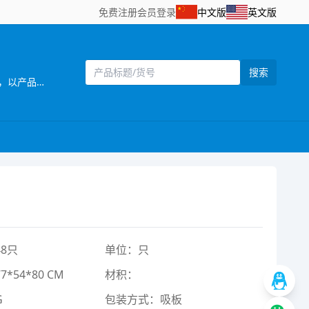
免费注册
会员登录
中文版
英文版
搜索
[主营]：学臣玩具厂位于广东省汕头市澄海区——中国塑料玩具生产基地之一。公司自创立以来，始终坚持以市场需求为主导，以产品质量为企业生命，研发创新以科技含量较高的产品为目标，以设计独特，功能齐全的产品特色，参与市场竞争。同时，公司还拥有一批熟悉玩具产品贸易业务、精通外贸英语的高素质业务人员，配备有电脑网络等现代化办公设施，为贸易全过程提供了优质高效的服务，受到了各地贸易伙伴的高度评价。公司一贯奉行“质量第一，诚信立业”的经营理念，确保产品符合相关的质量标准和客户要求。深受广大客户的信赖和欢迎。公司业务正蒸蒸日上。 公司本着“勇于开拓，不断创新，诚信务实，客户至上，质量第一，追求卓著”的企业理念，严格控制产品质量，不断改进创新，确保产品符合相关质量标准和客户要求，凭借自身优势及准确的市场定位，使产品更具吸引力和趣味性，倍受客户好评。以诚为本、平等合作的经营宗旨，深受各商家，消费者的信任及赞誉。“创造、技术、品质”是本公司面向21世纪的口号。 展望未来，我们正以饱满的热情，昂扬的姿态，积极致力玩具新产品的开发，全面提高企业管理层次，把公司建设成为规模化的现代化科技企业。 学臣玩具厂欢迎海内外客商到我网站浏览、查询、订购;欢迎到公司展厅直接选购!“让客户得到最满意的产品”， 竭诚希望与各海内外客户建立长期友好的合作。互惠互利，携手共创辉煌明天!
8只
单位：只
*54*80 CM
材积：
G
包装方式：吸板