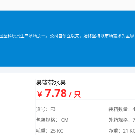
果篮带水果
7.78
￥
/ 只
货号：F3
装箱数量：4
包装规格： CM
外箱规格：77
毛重：25 KG
净重：21 K