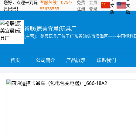
您好，欢迎来到玩
客服热线：0754-
免费
会员
文
文
具巴巴！
85638555
注册
登录
版
版
裕联(原美宜晨)玩具厂
首页
公司简介
产品展示
联系我们