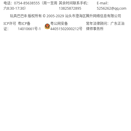
电话：0754-85638555（周一至周
其余时间联系手机：
E-mail：
六8:30-17:30）
13825872895
5256262@qq.com
玩具巴巴® 版权所有 © 2005-2029 汕头市澄海区腾升网络信息有限公司
ICP许可
粤ICP备
粤公网安备
常年法律顾问：广东正治
证：
14010661号-1
44051502000212号
律师事务所