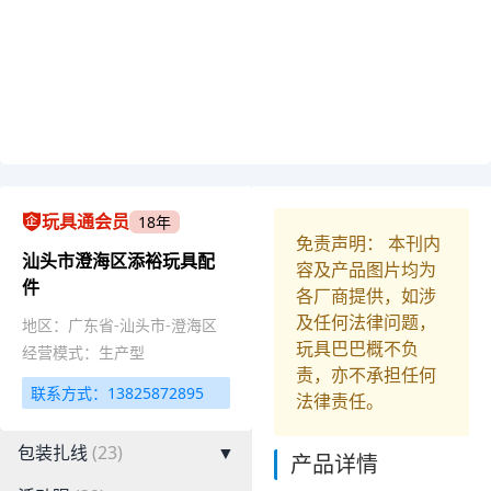
玩具通会员
18年
免责声明： 本刊内
汕头市澄海区添裕玩具配
容及产品图片均为
件
各厂商提供，如涉
及任何法律问题，
地区：广东省-汕头市-澄海区
玩具巴巴概不负
经营模式：生产型
责，亦不承担任何
联系方式：13825872895
法律责任。
包装扎线
(23)
▼
产品详情