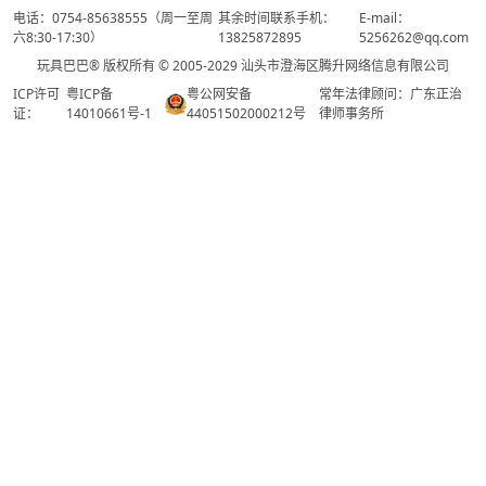
电话：0754-85638555（周一至周
其余时间联系手机：
E-mail：
六8:30-17:30）
13825872895
5256262@qq.com
玩具巴巴® 版权所有 © 2005-2029 汕头市澄海区腾升网络信息有限公司
ICP许可
粤ICP备
粤公网安备
常年法律顾问：广东正治
证：
14010661号-1
44051502000212号
律师事务所