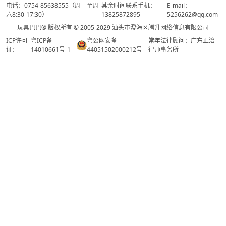
电话：0754-85638555（周一至周
其余时间联系手机：
E-mail：
六8:30-17:30）
13825872895
5256262@qq.com
玩具巴巴® 版权所有 © 2005-2029 汕头市澄海区腾升网络信息有限公司
ICP许可
粤ICP备
粤公网安备
常年法律顾问：广东正治
证：
14010661号-1
44051502000212号
律师事务所