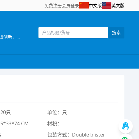
免费注册
会员登录
中文版
英文版
搜索
[主营]：；汕头市澄海区育彬玩具厂自创建以来，一贯奉行“质量为本，信誉第一”的经营 ；宗旨，严格控制产品质量，不断改进创新，确保产品符合相关质量标准和客户要求，凭借自身优势及准确的市场定位，使产品更具吸引力和趣味性，倍受客户好评. ； ； ； ；汕头市澄海区育彬玩具厂专业生产回力车,回力工程车,回力机场套装,回力消防车,惯性车等.欢迎海内外客商前来参观，洽谈业务，携手共创灿烂辉煌明天. ；
20只
单位：只
*33*74 CM
材积：
G
包装方式：Double blister