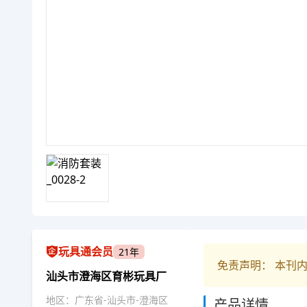
玩具通会员
21年
免责声明： 本刊
汕头市澄海区育彬玩具厂
地区：广东省-汕头市-澄海区
产品详情