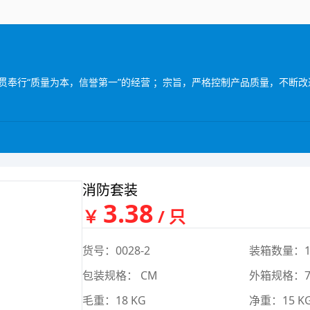
消防套装
3.38
￥
/ 只
货号：0028-2
装箱数量：1
包装规格： CM
外箱规格：75
毛重：18 KG
净重：15 K