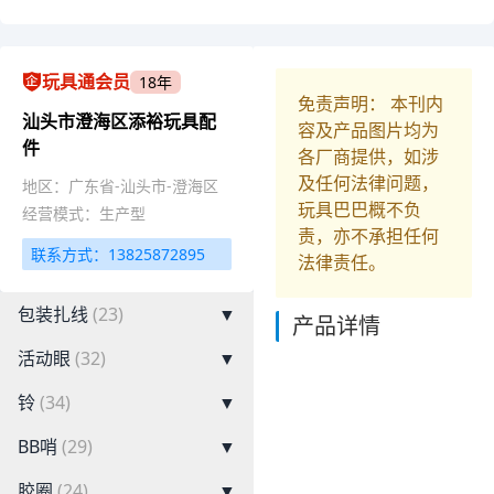
玩具通会员
18年
免责声明： 本刊内
汕头市澄海区添裕玩具配
容及产品图片均为
件
各厂商提供，如涉
及任何法律问题，
地区：广东省-汕头市-澄海区
玩具巴巴概不负
经营模式：生产型
责，亦不承担任何
联系方式：13825872895
法律责任。
包装扎线
(23)
▼
产品详情
活动眼
(32)
▼
铃
(34)
▼
BB哨
(29)
▼
胶圈
(24)
▼