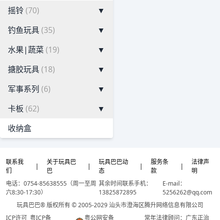
摇铃
(70)
▼
钓鱼玩具
(35)
▼
水果|蔬菜
(19)
▼
搪胶玩具
(18)
▼
军事系列
(6)
▼
卡板
(62)
▼
收纳盒
联系我
关于玩具巴
玩具巴巴动
服务条
法律声
|
|
|
|
们
巴
态
款
明
电话：0754-85638555（周一至周
其余时间联系手机：
E-mail：
六8:30-17:30）
13825872895
5256262@qq.com
玩具巴巴® 版权所有 © 2005-2029 汕头市澄海区腾升网络信息有限公司
ICP许可
粤ICP备
粤公网安备
常年法律顾问：广东正治