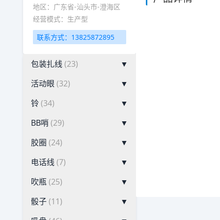
地区：广东省-汕头市-澄海区
经营模式：生产型
联系方式：13825872895
包装扎线
(23)
▼
活动眼
(32)
▼
铃
(34)
▼
BB哨
(29)
▼
胶圈
(24)
▼
电话线
(7)
▼
吹瓶
(25)
▼
骰子
(11)
▼