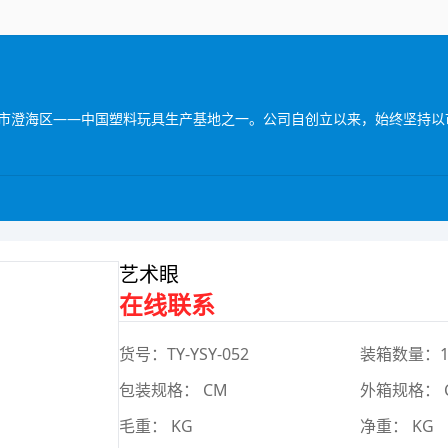
艺术眼
在线联系
货号：TY-YSY-052
装箱数量：
包装规格： CM
外箱规格： 
毛重： KG
净重： KG