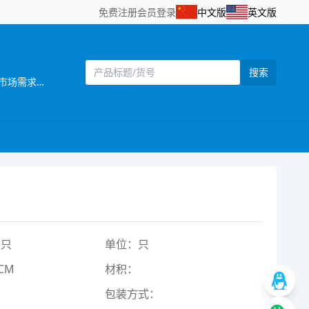
免费注册
会员登录
中文版
英文版
搜索
[主营]：汕头市澄海区添裕玩具配件位于广东省汕头市澄海区——中国塑料玩具生产基地之一。公司自创立以来，始终坚持以市场需求为主导，以产品质量为企业生命，研发创新以科技含量较高的产品为目标，以设计独特，功能齐全的产品特色，参与市场竞争。同时，公司还拥有一批熟悉玩具产品贸易业务、精通外贸英语的高素质业务人员，配备有电脑网络等现代化办公设施，为贸易全过程提供了优质高效的服务，受到了各地贸易伙伴的高度评价。公司一贯奉行“质量第一，诚信立业”的经营理念，确保产品符合相关的质量标准和客户要求。深受广大客户的信赖和欢迎。公司业务正蒸蒸日上。 公司本着“勇于开拓，不断创新，诚信务实，客户至上，质量第一，追求卓著”的企业理念，严格控制产品质量，不断改进创新，确保产品符合相关质量标准和客户要求，凭借自身优势及准确的市场定位，使产品更具吸引力和趣味性，倍受客户好评。以诚为本、平等合作的经营宗旨，深受各商家，消费者的信任及赞誉。“创造、技术、品质”是本公司面向21世纪的口号。 展望未来，我们正以饱满的热情，昂扬的姿态，积极致力玩具新产品的开发，全面提高企业管理层次，把公司建设成为规模化的现代化科技企业。 汕头市澄海区添裕玩具配件欢迎海内外客商到我网站浏览、查询、订购;欢迎到公司展厅直接选购!“让客户得到最满意的产品”， 竭诚希望与各海内外客户建立长期友好的合作。互惠互利，携手共创辉煌明天!
1只
单位：只
CM
材积：
包装方式：