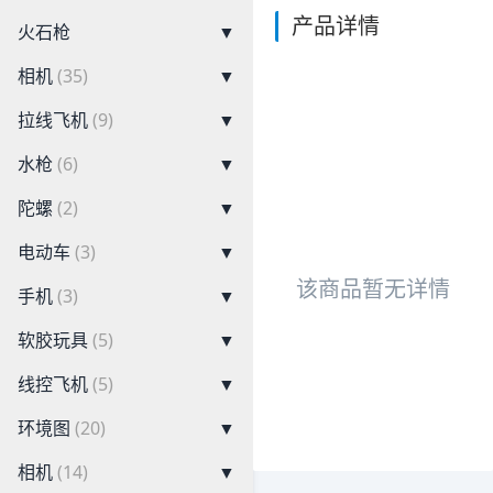
产品详情
火石枪
▼
相机
(35)
▼
拉线飞机
(9)
▼
水枪
(6)
▼
陀螺
(2)
▼
电动车
(3)
▼
该商品暂无详情
手机
(3)
▼
软胶玩具
(5)
▼
线控飞机
(5)
▼
环境图
(20)
▼
相机
(14)
▼