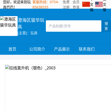
您好，欢迎来到玩
客服热线：0754-
免费
会员
文
文
具巴巴！
85638555
注册
登录
版
版
澄海区骏华玩
搜
具
索
[主营]：玩具
首页
公司简介
产品展示
联系我们