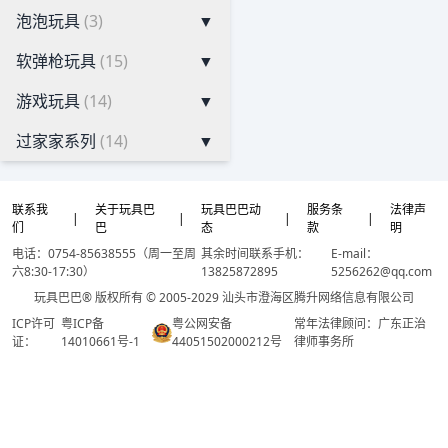
泡泡玩具
(3)
▼
软弹枪玩具
(15)
▼
游戏玩具
(14)
▼
过家家系列
(14)
▼
联系我
关于玩具巴
玩具巴巴动
服务条
法律声
|
|
|
|
们
巴
态
款
明
电话：0754-85638555（周一至周
其余时间联系手机：
E-mail：
六8:30-17:30）
13825872895
5256262@qq.com
玩具巴巴® 版权所有 © 2005-2029 汕头市澄海区腾升网络信息有限公司
ICP许可
粤ICP备
粤公网安备
常年法律顾问：广东正治
证：
14010661号-1
44051502000212号
律师事务所