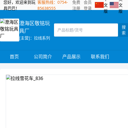
您好，欢迎来到玩
客服热线：0754-
免费
会员
文
文
具巴巴！
85638555
注册
登录
版
版
澄海区敬铭玩
搜
具厂
索
[主营]：拉线系列
首页
公司简介
产品展示
联系我们