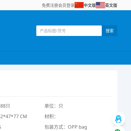
免费注册
会员登录
中文版
英文版
搜索
88只
单位：只
*47*77 CM
材积：
G
包装方式：OPP bag