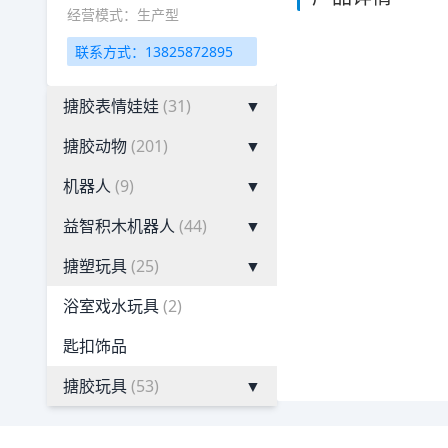
经营模式：生产型
联系方式：13825872895
搪胶表情娃娃
(31)
▼
搪胶动物
(201)
▼
机器人
(9)
▼
益智积木机器人
(44)
▼
搪塑玩具
(25)
▼
浴室戏水玩具
(2)
匙扣饰品
搪胶玩具
(53)
▼