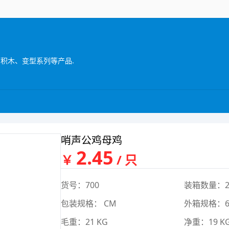
智积木、变型系列等产品.
哨声公鸡母鸡
2.45
￥
/ 只
货号：700
装箱数量：2
包装规格： CM
外箱规格：62
毛重：21 KG
净重：19 K