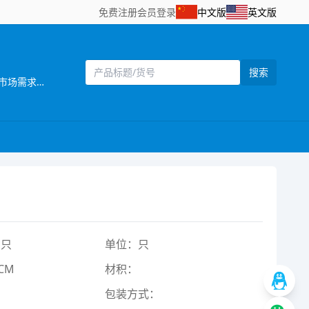
免费注册
会员登录
中文版
英文版
搜索
[主营]：汕头市澄海区添裕玩具配件位于广东省汕头市澄海区——中国塑料玩具生产基地之一。公司自创立以来，始终坚持以市场需求为主导，以产品质量为企业生命，研发创新以科技含量较高的产品为目标，以设计独特，功能齐全的产品特色，参与市场竞争。同时，公司还拥有一批熟悉玩具产品贸易业务、精通外贸英语的高素质业务人员，配备有电脑网络等现代化办公设施，为贸易全过程提供了优质高效的服务，受到了各地贸易伙伴的高度评价。公司一贯奉行“质量第一，诚信立业”的经营理念，确保产品符合相关的质量标准和客户要求。深受广大客户的信赖和欢迎。公司业务正蒸蒸日上。 公司本着“勇于开拓，不断创新，诚信务实，客户至上，质量第一，追求卓著”的企业理念，严格控制产品质量，不断改进创新，确保产品符合相关质量标准和客户要求，凭借自身优势及准确的市场定位，使产品更具吸引力和趣味性，倍受客户好评。以诚为本、平等合作的经营宗旨，深受各商家，消费者的信任及赞誉。“创造、技术、品质”是本公司面向21世纪的口号。 展望未来，我们正以饱满的热情，昂扬的姿态，积极致力玩具新产品的开发，全面提高企业管理层次，把公司建设成为规模化的现代化科技企业。 汕头市澄海区添裕玩具配件欢迎海内外客商到我网站浏览、查询、订购;欢迎到公司展厅直接选购!“让客户得到最满意的产品”， 竭诚希望与各海内外客户建立长期友好的合作。互惠互利，携手共创辉煌明天!
1只
单位：只
CM
材积：
包装方式：