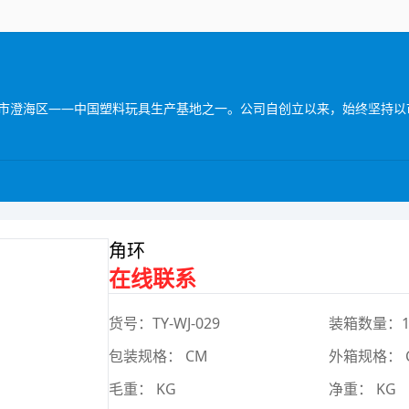
角环
在线联系
货号：TY-WJ-029
装箱数量：
包装规格： CM
外箱规格： 
毛重： KG
净重： KG