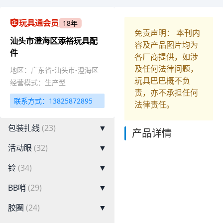
玩具通会员
18年
免责声明： 本刊内
汕头市澄海区添裕玩具配
容及产品图片均为
件
各厂商提供，如涉
及任何法律问题，
地区：广东省-汕头市-澄海区
玩具巴巴概不负
经营模式：生产型
责，亦不承担任何
联系方式：13825872895
法律责任。
包装扎线
(23)
▼
产品详情
活动眼
(32)
▼
铃
(34)
▼
BB哨
(29)
▼
胶圈
(24)
▼