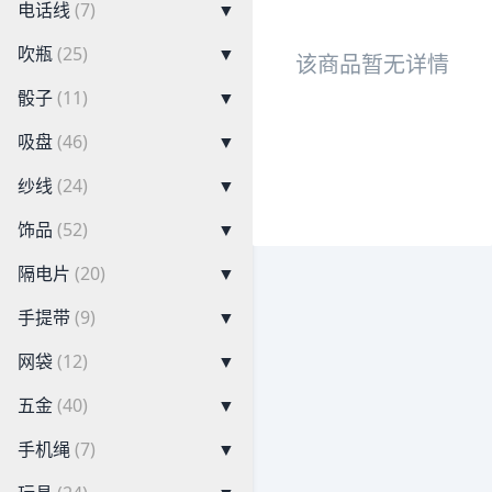
电话线
(7)
▼
吹瓶
(25)
▼
该商品暂无详情
骰子
(11)
▼
吸盘
(46)
▼
纱线
(24)
▼
饰品
(52)
▼
隔电片
(20)
▼
手提带
(9)
▼
网袋
(12)
▼
五金
(40)
▼
手机绳
(7)
▼