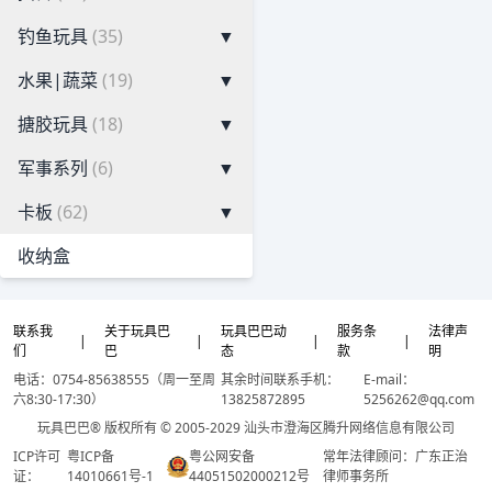
钓鱼玩具
(35)
▼
水果|蔬菜
(19)
▼
搪胶玩具
(18)
▼
军事系列
(6)
▼
卡板
(62)
▼
收纳盒
联系我
关于玩具巴
玩具巴巴动
服务条
法律声
|
|
|
|
们
巴
态
款
明
电话：0754-85638555（周一至周
其余时间联系手机：
E-mail：
六8:30-17:30）
13825872895
5256262@qq.com
玩具巴巴® 版权所有 © 2005-2029 汕头市澄海区腾升网络信息有限公司
ICP许可
粤ICP备
粤公网安备
常年法律顾问：广东正治
证：
14010661号-1
44051502000212号
律师事务所