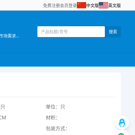
免费注册
会员登录
中文版
英文版
搜索
[主营]：汕头市澄海区添裕玩具配件位于广东省汕头市澄海区——中国塑料玩具生产基地之一。公司自创立以来，始终坚持以市场需求为主导，以产品质量为企业生命，研发创新以科技含量较高的产品为目标，以设计独特，功能齐全的产品特色，参与市场竞争。同时，公司还拥有一批熟悉玩具产品贸易业务、精通外贸英语的高素质业务人员，配备有电脑网络等现代化办公设施，为贸易全过程提供了优质高效的服务，受到了各地贸易伙伴的高度评价。公司一贯奉行“质量第一，诚信立业”的经营理念，确保产品符合相关的质量标准和客户要求。深受广大客户的信赖和欢迎。公司业务正蒸蒸日上。 公司本着“勇于开拓，不断创新，诚信务实，客户至上，质量第一，追求卓著”的企业理念，严格控制产品质量，不断改进创新，确保产品符合相关质量标准和客户要求，凭借自身优势及准确的市场定位，使产品更具吸引力和趣味性，倍受客户好评。以诚为本、平等合作的经营宗旨，深受各商家，消费者的信任及赞誉。“创造、技术、品质”是本公司面向21世纪的口号。 展望未来，我们正以饱满的热情，昂扬的姿态，积极致力玩具新产品的开发，全面提高企业管理层次，把公司建设成为规模化的现代化科技企业。 汕头市澄海区添裕玩具配件欢迎海内外客商到我网站浏览、查询、订购;欢迎到公司展厅直接选购!“让客户得到最满意的产品”， 竭诚希望与各海内外客户建立长期友好的合作。互惠互利，携手共创辉煌明天!
1只
单位：只
CM
材积：
包装方式：