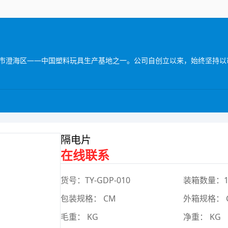
隔电片
在线联系
货号：TY-GDP-010
装箱数量：
包装规格： CM
外箱规格： 
毛重： KG
净重： KG