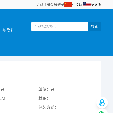
免费注册
会员登录
中文版
英文版
搜索
[主营]：汕头市澄海区添裕玩具配件位于广东省汕头市澄海区——中国塑料玩具生产基地之一。公司自创立以来，始终坚持以市场需求为主导，以产品质量为企业生命，研发创新以科技含量较高的产品为目标，以设计独特，功能齐全的产品特色，参与市场竞争。同时，公司还拥有一批熟悉玩具产品贸易业务、精通外贸英语的高素质业务人员，配备有电脑网络等现代化办公设施，为贸易全过程提供了优质高效的服务，受到了各地贸易伙伴的高度评价。公司一贯奉行“质量第一，诚信立业”的经营理念，确保产品符合相关的质量标准和客户要求。深受广大客户的信赖和欢迎。公司业务正蒸蒸日上。 公司本着“勇于开拓，不断创新，诚信务实，客户至上，质量第一，追求卓著”的企业理念，严格控制产品质量，不断改进创新，确保产品符合相关质量标准和客户要求，凭借自身优势及准确的市场定位，使产品更具吸引力和趣味性，倍受客户好评。以诚为本、平等合作的经营宗旨，深受各商家，消费者的信任及赞誉。“创造、技术、品质”是本公司面向21世纪的口号。 展望未来，我们正以饱满的热情，昂扬的姿态，积极致力玩具新产品的开发，全面提高企业管理层次，把公司建设成为规模化的现代化科技企业。 汕头市澄海区添裕玩具配件欢迎海内外客商到我网站浏览、查询、订购;欢迎到公司展厅直接选购!“让客户得到最满意的产品”， 竭诚希望与各海内外客户建立长期友好的合作。互惠互利，携手共创辉煌明天!
1只
单位：只
CM
材积：
包装方式：