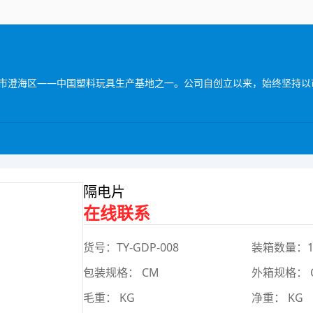
隔电片
在线联系
货号：TY-GDP-008
装箱数量：
包装规格： CM
外箱规格： 
毛重： KG
净重： KG