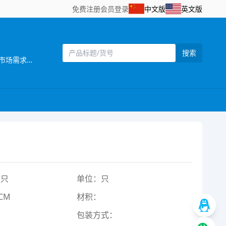
免费注册
会员登录
中文版
英文版
搜索
[主营]：汕头市澄海区添裕玩具配件位于广东省汕头市澄海区——中国塑料玩具生产基地之一。公司自创立以来，始终坚持以市场需求为主导，以产品质量为企业生命，研发创新以科技含量较高的产品为目标，以设计独特，功能齐全的产品特色，参与市场竞争。同时，公司还拥有一批熟悉玩具产品贸易业务、精通外贸英语的高素质业务人员，配备有电脑网络等现代化办公设施，为贸易全过程提供了优质高效的服务，受到了各地贸易伙伴的高度评价。公司一贯奉行“质量第一，诚信立业”的经营理念，确保产品符合相关的质量标准和客户要求。深受广大客户的信赖和欢迎。公司业务正蒸蒸日上。 公司本着“勇于开拓，不断创新，诚信务实，客户至上，质量第一，追求卓著”的企业理念，严格控制产品质量，不断改进创新，确保产品符合相关质量标准和客户要求，凭借自身优势及准确的市场定位，使产品更具吸引力和趣味性，倍受客户好评。以诚为本、平等合作的经营宗旨，深受各商家，消费者的信任及赞誉。“创造、技术、品质”是本公司面向21世纪的口号。 展望未来，我们正以饱满的热情，昂扬的姿态，积极致力玩具新产品的开发，全面提高企业管理层次，把公司建设成为规模化的现代化科技企业。 汕头市澄海区添裕玩具配件欢迎海内外客商到我网站浏览、查询、订购;欢迎到公司展厅直接选购!“让客户得到最满意的产品”， 竭诚希望与各海内外客户建立长期友好的合作。互惠互利，携手共创辉煌明天!
1只
单位：只
CM
材积：
包装方式：