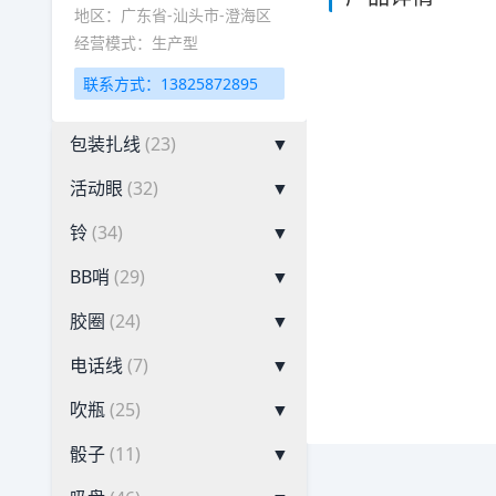
地区：广东省-汕头市-澄海区
经营模式：生产型
联系方式：13825872895
包装扎线
(23)
▼
活动眼
(32)
▼
铃
(34)
▼
BB哨
(29)
▼
胶圈
(24)
▼
电话线
(7)
▼
吹瓶
(25)
▼
骰子
(11)
▼