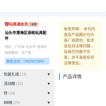
玩具通会员
18年
免责声明： 本刊内
汕头市澄海区添裕玩具配
容及产品图片均为
件
各厂商提供，如涉
及任何法律问题，
地区：广东省-汕头市-澄海区
玩具巴巴概不负
经营模式：生产型
责，亦不承担任何
联系方式：13825872895
法律责任。
包装扎线
(23)
▼
产品详情
活动眼
(32)
▼
铃
(34)
▼
BB哨
(29)
▼