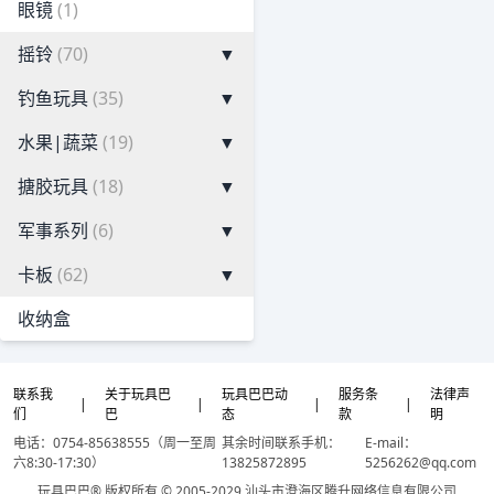
眼镜
(1)
摇铃
(70)
▼
钓鱼玩具
(35)
▼
水果|蔬菜
(19)
▼
搪胶玩具
(18)
▼
军事系列
(6)
▼
卡板
(62)
▼
收纳盒
联系我
关于玩具巴
玩具巴巴动
服务条
法律声
|
|
|
|
们
巴
态
款
明
电话：0754-85638555（周一至周
其余时间联系手机：
E-mail：
六8:30-17:30）
13825872895
5256262@qq.com
玩具巴巴® 版权所有 © 2005-2029 汕头市澄海区腾升网络信息有限公司