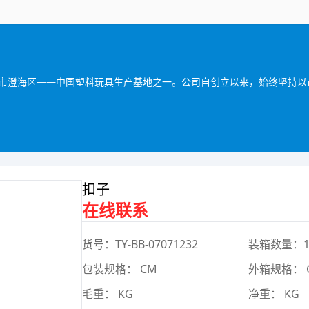
扣子
在线联系
货号：TY-BB-07071232
装箱数量：
包装规格： CM
外箱规格： 
毛重： KG
净重： KG