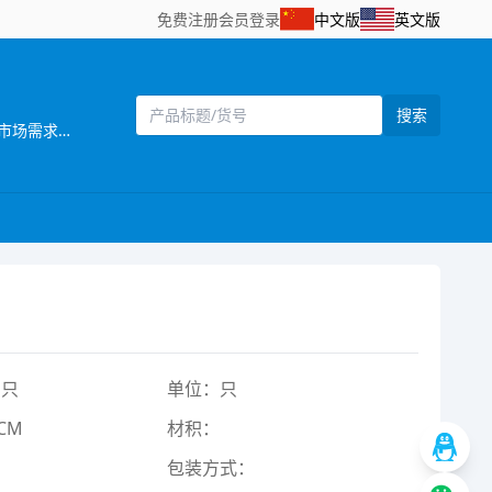
免费注册
会员登录
中文版
英文版
搜索
[主营]：汕头市澄海区添裕玩具配件位于广东省汕头市澄海区——中国塑料玩具生产基地之一。公司自创立以来，始终坚持以市场需求为主导，以产品质量为企业生命，研发创新以科技含量较高的产品为目标，以设计独特，功能齐全的产品特色，参与市场竞争。同时，公司还拥有一批熟悉玩具产品贸易业务、精通外贸英语的高素质业务人员，配备有电脑网络等现代化办公设施，为贸易全过程提供了优质高效的服务，受到了各地贸易伙伴的高度评价。公司一贯奉行“质量第一，诚信立业”的经营理念，确保产品符合相关的质量标准和客户要求。深受广大客户的信赖和欢迎。公司业务正蒸蒸日上。 公司本着“勇于开拓，不断创新，诚信务实，客户至上，质量第一，追求卓著”的企业理念，严格控制产品质量，不断改进创新，确保产品符合相关质量标准和客户要求，凭借自身优势及准确的市场定位，使产品更具吸引力和趣味性，倍受客户好评。以诚为本、平等合作的经营宗旨，深受各商家，消费者的信任及赞誉。“创造、技术、品质”是本公司面向21世纪的口号。 展望未来，我们正以饱满的热情，昂扬的姿态，积极致力玩具新产品的开发，全面提高企业管理层次，把公司建设成为规模化的现代化科技企业。 汕头市澄海区添裕玩具配件欢迎海内外客商到我网站浏览、查询、订购;欢迎到公司展厅直接选购!“让客户得到最满意的产品”， 竭诚希望与各海内外客户建立长期友好的合作。互惠互利，携手共创辉煌明天!
1只
单位：只
CM
材积：
包装方式：