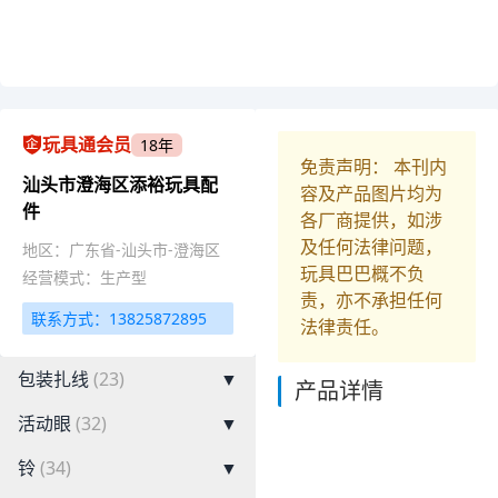
玩具通会员
18年
免责声明： 本刊内
汕头市澄海区添裕玩具配
容及产品图片均为
件
各厂商提供，如涉
及任何法律问题，
地区：广东省-汕头市-澄海区
玩具巴巴概不负
经营模式：生产型
责，亦不承担任何
联系方式：13825872895
法律责任。
包装扎线
(23)
▼
产品详情
活动眼
(32)
▼
铃
(34)
▼