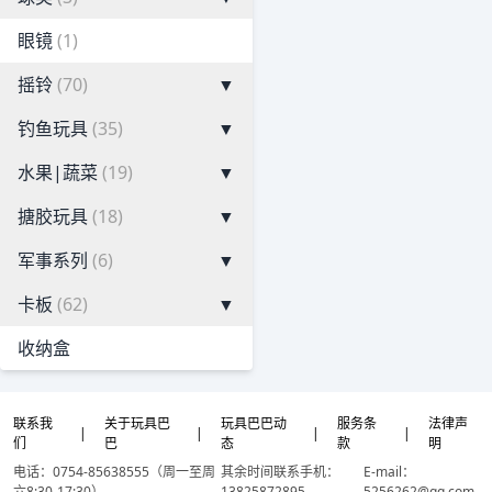
眼镜
(1)
摇铃
(70)
▼
钓鱼玩具
(35)
▼
水果|蔬菜
(19)
▼
搪胶玩具
(18)
▼
军事系列
(6)
▼
卡板
(62)
▼
收纳盒
联系我
关于玩具巴
玩具巴巴动
服务条
法律声
|
|
|
|
们
巴
态
款
明
电话：0754-85638555（周一至周
其余时间联系手机：
E-mail：
六8:30-17:30）
13825872895
5256262@qq.com